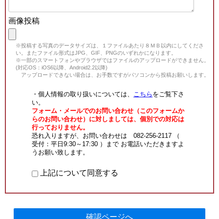
画像投稿
※投稿する写真のデータサイズは、１ファイルあたり８ＭＢ以内にしてくださ
い。またファイル形式はJPG、GIF、PNGのいずれかになります。
※一部のスマートフォンやブラウザではファイルのアップロードができません。
(対応OS：iOS6以降、Android2.2以降)
アップロードできない場合は、お手数ですがパソコンから投稿お願いします。
・個人情報の取り扱いについては、
こちら
をご覧下さ
い。
フォーム・メールでのお問い合わせ（このフォームか
らのお問い合わせ）に対しましては、個別での対応は
行っておりません。
恐れ入りますが、お問い合わせは 082-256-2117 （
受付：平日9:30～17:30 ）まで お電話いただきますよ
うお願い致します。
上記について同意する
確認ページへ